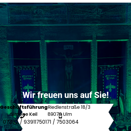
Wir freuen uns auf Sie!
Geschäftsführung
Riedlenstraße 18/3
Simone Keil
89079 Ulm
07392 / 9391175
0171 / 7503064