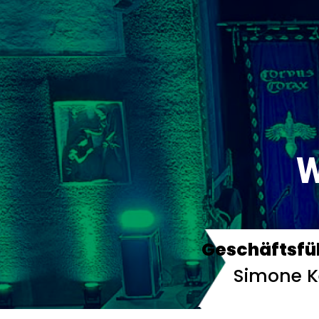
W
Geschäftsfü
Simone K