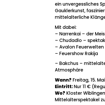
ein unvergessliches Sp
Gauklerkunst, faszini
mittelalterliche Kläng
Mit dabei:
– Narrenkai – der Mei
– Chudadlo – spektaku
– Avalon Feuerwelten
– Feuershow Rakija
– Bakchus – mittelalte
Atmosphäre
Wann?
Freitag, 15. Ma
Eintritt:
Nur 11 € (Regu
Wo?
Kloster Wiblinge
Mittelalterspektakel z